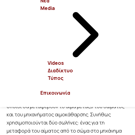
Νέα
αρτηριοφλεβική επικοινωνία (φίστουλα) μεταξύ
Media
αρτηρίας και φλέβας από τον αγγειοχειρουργό,
προκειμένου να γίνει εφικτή η ροή του αίματος από
και προς το μηχάνημα. Σε περίπτωση που οι φλέβες
του ασθενούς δεν είναι κατάλληλες για τη δημιουργία
της αρτηριοφλεβικής επικοινωνίας, τοποθετείται
εναλλακτικά είτε πλαστικό μόσχευμα μεταξύ
αρτηρίας και μεγαλύτερης φλέβας είτε καθετήρας
Videos
αιμοκάθαρσης σε μεγάλη φλέβα του σώματος.
Διαδίκτυο
Τύπος
Μόλις δημιουργηθούν οι παραπάνω αγγειακές
προσπελάσεις, συνδέονται σε αυτές βιοσυμβατοί
Επικοινωνία
συνθετικοί σωλήνες (γραμμές αιμοκάθαρσης), οι
οποίοι θα μεταφέρουν το αίμα μεταξύ του σώματος
και του μηχανήματος αιμοκάθαρσης. Συνήθως
χρησιμοποιούνται δύο σωλήνες: ένας για τη
μεταφορά του αίματος από το σώμα στο μηχάνημα