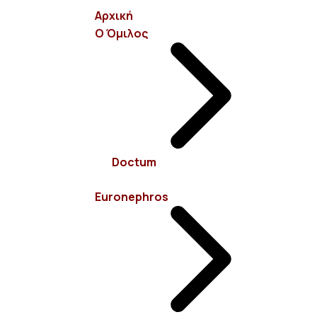
Αρχική
Ο Όμιλος
info@euronephros.gr
Σεβαστουπόλεως 15, 11526 Αμπελόκηποι - Αθήνα
Doctum
210 7485100
Euronephros