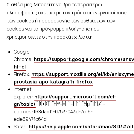
διαθέσιμες. Μπορείτε να βρείτε περαιτέρω
πληροφορίες σχετικά με τον τρόπο απενεργοποίησης
των cookies ή προσαρμογής των ρυθμίσεων των
cookies για το πρόγραμμα πλοήγησης που
χρησιμοποιείτε στην παρακάτω λίστα:
Google
Chrome:
https://support.google.com/chrome/ans
hl=el
Firefox:
https://support.mozilla.org/el/kb/enisxym
prostasia-apo-katagrafh-firefox
Internet
Explorer:
https://support.microsoft.com/el-
gr/topic/
Î´Î¹Î±Î³ÏÎ±Ï†Î®-ÎºÎ±Î¹-Î´Î¹Î±Ï‡ÎµÎ¯ÏÎ¹ÏƒÎ·-
cookies-168dab11-0753-043d-7c16-
ede5947fc64d
Safari:
https://help.apple.com/safari/mac/8.0/#/sf