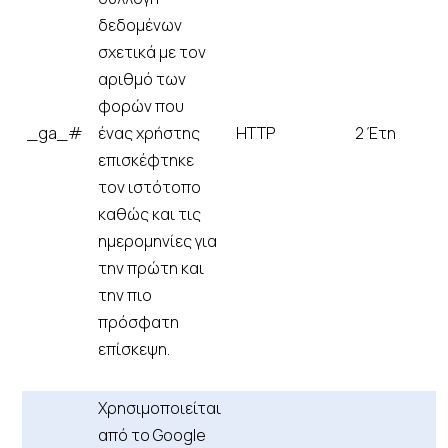
δεδομένων
σχετικά με τον
αριθμό των
φορών που
_ga_#
ένας χρήστης
HTTP
2 Έτη
επισκέφτηκε
τον ιστότοπο
καθώς και τις
ημερομηνίες για
την πρώτη και
την πιο
πρόσφατη
επίσκεψη.
Χρησιμοποιείται
από το Google