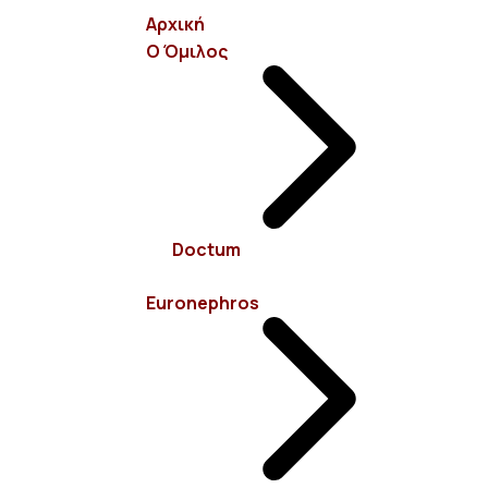
Αρχική
Ο Όμιλος
info@euronephros.gr
Σεβαστουπόλεως 15, 11526 Αμπελόκηποι - Αθήνα
Doctum
210 7485100
Euronephros
Πολιτική Cookies