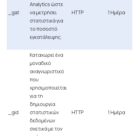
Analytics ώστε
_gat
να μετρήσει
HTTP
1 Ημέρα
στατιστικά για
το ποσοστό
εγκατάλειψης.
Καταχωρεί ένα
μοναδικό
αναγνωριστικό
που
χρησιμοποιείται
για τη
δημιουργία
_gid
στατιστικών
HTTP
1 Ημέρα
δεδομένων
σχετικά με τον