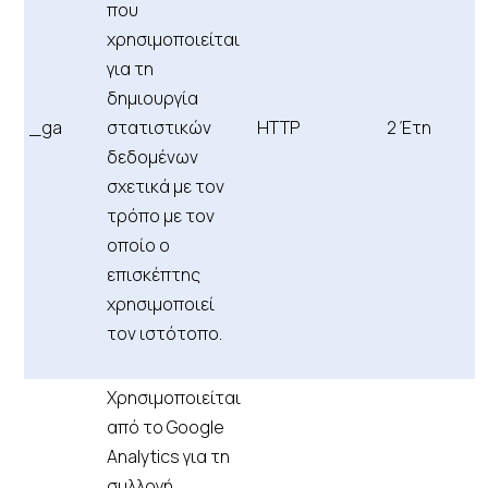
που
χρησιμοποιείται
για τη
δημιουργία
_ga
στατιστικών
HTTP
2 Έτη
δεδομένων
σχετικά με τον
τρόπο με τον
οποίο ο
επισκέπτης
χρησιμοποιεί
τον ιστότοπο.
Χρησιμοποιείται
από το Google
Analytics για τη
συλλογή