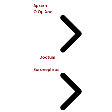
Αρχική
Ο Όμιλος
info@euronephros.gr
Σεβαστουπόλεως 15, 11526 Αμπελόκηποι - Αθήνα
Doctum
210 7485100
Euronephros