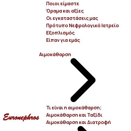
Ποιοι είμαστε
Όραμα και αξίες
Οι εγκαταστάσεις μας
Πρότυπο Νεφρολογικό Ιατρείο
Eξοπλισμός
Είπαν για εμάς
Αιμοκάθαρση και Φάρμακα
Αιμοκάθαρση
Ποια φάρμακα χορηγούνται στους ασθενείς;
Τα φάρμακα που χρησιμοποιούνται συνήθως για
ασθενείς που υποβάλλονται σε αιμοκάθαρση είναι:
Τι είναι η αιμοκάθαρση;
Φωσφοροδεσμευτικά: Βοηθούν στη μείωση των
Αιμοκάθαρση και Ταξίδι
φωσφορικών στο αίμα, δεσμεύοντας τα κατά τη
Αιμοκάθαρση και Διατροφή
δίοδο τους από την πεπτική οδό.