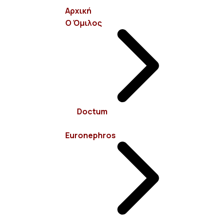
Αρχική
Ο Όμιλος
info@euronephros.gr
Σεβαστουπόλεως 15, 11526 Αμπελόκηποι - Αθήνα
Doctum
210 7485100
Euronephros