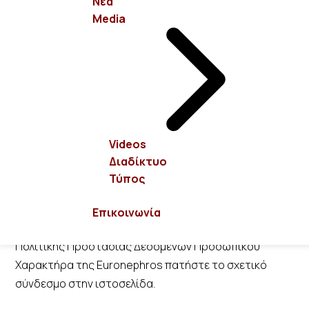
Νέα
πραγματοποίηση οποιασδήποτε αλλαγής σε αυτούς
Media
τους Όρους χρήσης σημαίνει ότι αποδέχεστε αυτές
τις αλλαγές. Κάθε στοιχείο της Ιστοσελίδας μπορεί να
τροποποιηθεί, να συμπληρωθεί, να διαγραφεί ή να
ενημερωθεί χωρίς προειδοποίηση, κατά την απόλυτη
κρίση της Euronephros.
Προστασία Προσωπικών Δεδομένων
Videos
Διαδίκτυο
Η Πολιτική Προστασίας Δεδομένων Προσωπικού
Τύπος
Χαρακτήρα της Euronephros διέπει τη χρήση των
πληροφοριών που συλλέγονται ή παρέχονται από
Επικοινωνία
εσάς στην Ιστοσελίδα. Για να λάβετε γνώση της
Πολιτικής Προστασίας Δεδομένων Προσωπικού
Χαρακτήρα της Euronephros πατήστε το σχετικό
σύνδεσμο στην ιστοσελίδα.