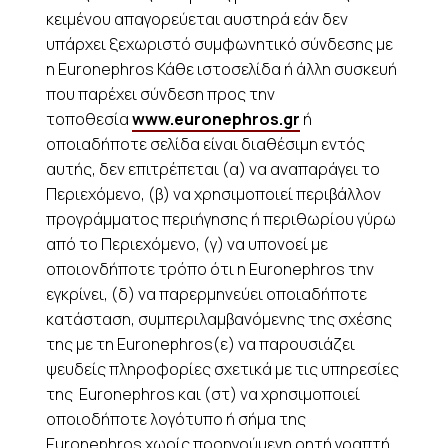
κειμένου απαγορεύεται αυστηρά εάν δεν
υπάρχει ξεχωριστό συμφωνητικό σύνδεσης με
η Euronephros Κάθε ιστοσελίδα ή άλλη συσκευή
που παρέχει σύνδεση προς την
τοποθεσία
www.euronephros.gr
ή
οποιαδήποτε σελίδα είναι διαθέσιμη εντός
αυτής, δεν επιτρέπεται (α) να αναπαράγει το
Περιεχόμενο, (β) να χρησιμοποιεί περιβάλλον
προγράμματος περιήγησης ή περιθωρίου γύρω
από το Περιεχόμενο, (γ) να υπονοεί με
οποιονδήποτε τρόπο ότι η Euronephros την
εγκρίνει, (δ) να παρερμηνεύει οποιαδήποτε
κατάσταση, συμπεριλαμβανόμενης της σχέσης
της με τη Euronephros(ε) να παρουσιάζει
ψευδείς πληροφορίες σχετικά με τις υπηρεσίες
της Euronephros και (στ) να χρησιμοποιεί
οποιοδήποτε λογότυπο ή σήμα της
Euronephros χωρίς προηγούμενη ρητή γραπτή