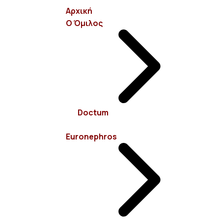
Αρχική
Ο Όμιλος
info@euronephros.gr
Σεβαστουπόλεως 15, 11526 Αμπελόκηποι - Αθήνα
Doctum
210 7485100
Euronephros
Όροι Χρήσης